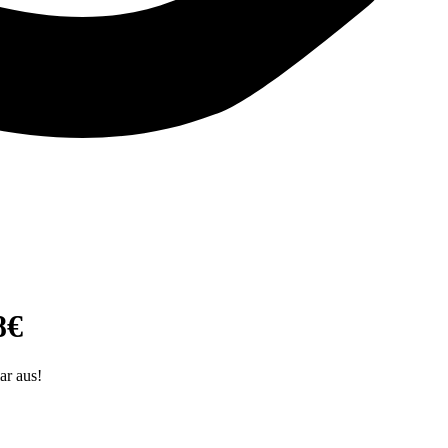
8€
ar aus!