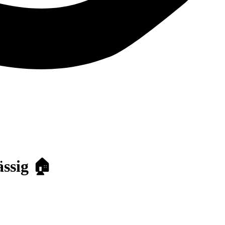
ssig 🏠