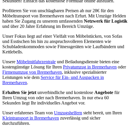
Sekunden! Einfach das kostenlose Formular online ausfüllen.
Profitieren Sie von unschlagbaren Preisen ab nur 28€ für den
Möbeltransport von Bremerhaven nach Erfurt. Mit Umzüge Helden
haben Sie Zugang zu unserem umfassenden
Netzwerk für Logistik
und über 20 Jahre Erfahrung im Bereich Umzüge.
Unser Fokus liegt auf einer Vielfalt von Möbelstücken, von Sofas
und Esstischen bis hin zu anspruchsvolleren Elementen wie
Schubladenkommoden sowie Fitnessgeräten wie Laufbändern und
Kettlebells.
Unsere
Möbelmitfahrzentrale
und Beiladungsdienste bieten eine
kostengünstige Lösung für Ihren
Privatumzug in Bremerhaven
oder
Firmenumzug von Bremerhaven
, inklusive spezialisierter
Leistungen wie dem
Service für Ein- und Auspacken in
Bremerhaven
.
Erhalten Sie jetzt
unverbindliche und kostenlose
Angebote
für
Ihren Umzug von oder nach Bremerhaven. In nur etwa 60
Sekunden liegt Ihr individuelles Angebot vor.
Unser erfahrenes Team von
Umzugshelfern
steht bereit, um Ihren
Kleintransport in Bremerhaven
zuverlässig und sicher
durchzuführen.